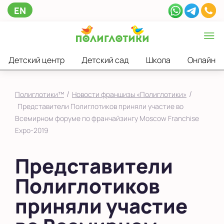
EN
Детский центр
Детский сад
Школа
Онлайн
/
/
Полиглотики™
Новости франшизы «Полиглотики»
Представители Полиглотиков приняли участие во
Всемирном форуме по франчайзингу Moscow Franchise
Expo-2019
Представители
Полиглотиков
приняли участие