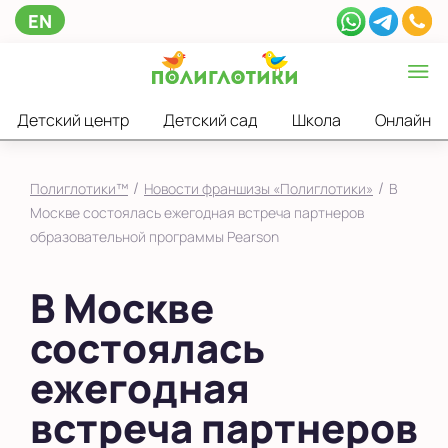
EN
Детский центр
Детский сад
Школа
Онлайн
/
/
Полиглотики™
Новости франшизы «Полиглотики»
В
Москве состоялась ежегодная встреча партнеров
образовательной программы Pearson
В Москве
состоялась
ежегодная
встреча партнеров