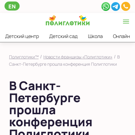
EN
Детский центр
Детский сад
Школа
Онлайн
/
/
Полиглотики™
Новости франшизы «Полиглотики»
В
Санкт-Петербурге прошла конференция Полиглотики
В Санкт-
Петербурге
прошла
конференция
Полиглотики