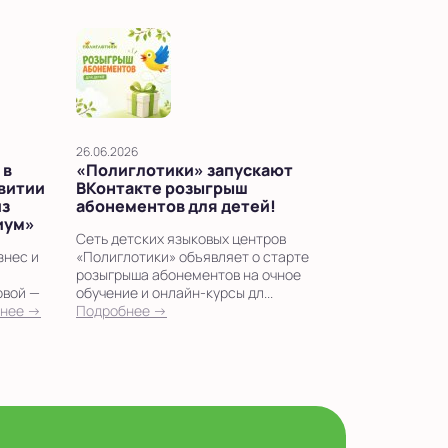
26.06.2026
 в
«Полиглотики» запускают
звитии
ВКонтакте розыгрыш
из
абонементов для детей!
иум»
Сеть детских языковых центров
знес и
«Полиглотики» объявляет о старте
розыгрыша абонементов на очное
овой —
обучение и онлайн-курсы дл...
нее →
Подробнее →