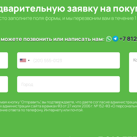
дварительную заявку на пок
то заполните поля формы, и мы перезвоним вам в течение 1
+7 812
 можете позвонить или написать нам:
имая кнопку "Отправить", вы подтверждаете, что даете согласие администраци
х администрации сайта в рамках ФЗ от 27 июля 2006 г. № 152-ФЗ «О персональ
ение ответа по телефону, Интернету или почтой.