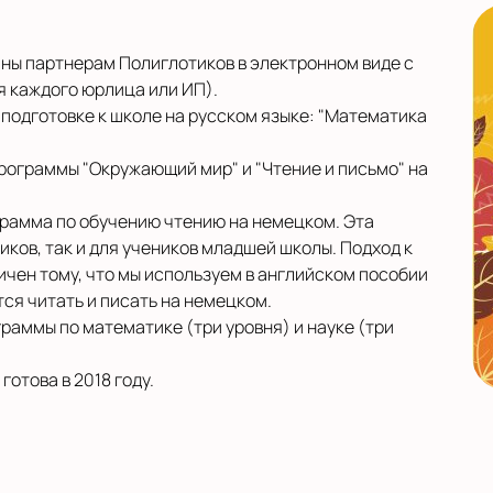
ны партнерам Полиглотиков в электронном виде с
я каждого юрлица или ИП).
подготовке к школе на русском языке: "Математика
рограммы "Окружающий мир" и "Чтение и письмо" на
ограмма по обучению чтению на немецком. Эта
ков, так и для учеников младшей школы. Подход к
чен тому, что мы используем в английском пособии
атся читать и писать на немецком.
раммы по математике (три уровня) и науке (три
отова в 2018 году.