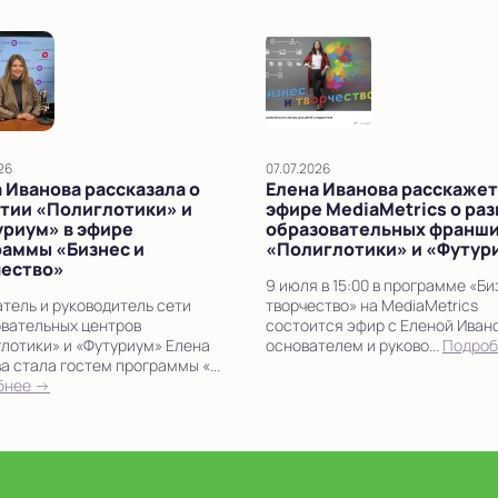
26
07.07.2026
 Иванова рассказала о
Елена Иванова расскажет
тии «Полиглотики» и
эфире MediaMetrics о ра
уриум» в эфире
образовательных франш
раммы «Бизнес и
«Полиглотики» и «Футур
чество»
9 июля в 15:00 в программе «Би
тель и руководитель сети
творчество» на MediaMetrics
вательных центров
состоится эфир с Еленой Иван
лотики» и «Футуриум» Елена
основателем и руково...
Подроб
а стала гостем программы «...
бнее →