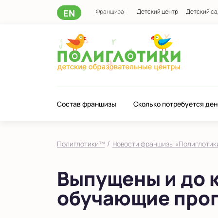
EN
Франшиза:
Детский центр
Детский са
Состав франшизы
Сколько потребуется ден
/
Полиглотики™
Новости франшизы «Полиглотик
Выпущены и до 
обучающие про