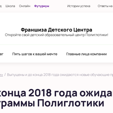
д
Школа
Онлайн
Футуриум
Истории успеха
Ответы на
Франшиза Детского Центра
Откройте свой детский образовательный центр Полиглотики!
ег
Пять шагов к вашей мечте
Главные лица компании
/
и»
Выпущены и до конца 2018 года ожидаются новые обучающие 
конца 2018 года ожид
граммы Полиглотики