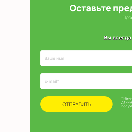
Оставьте пре
Прос
Вы всегда
* Наж
данны
получ