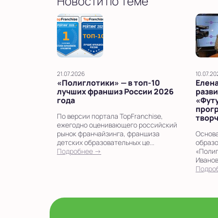
Новости по теме
21.07.2026
10.07.20
«Полиглотики» — в топ‑10
Елена
лучших франшиз России 2026
разви
года
«Фут
прог
По версии портала TopFranchise,
твор
ежегодно оценивающего российский
рынок франчайзинга, франшиза
Основа
детских образовательных це...
образо
Подробнее →
«Полиг
Иванов
Подро