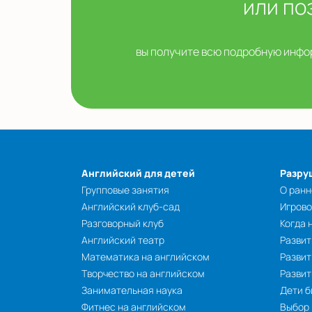
или по
вы получите всю подробную инфор
Английский для детей
Разру
Групповые занятия
О ранн
Английский клуб-сад
Игрово
Разговорный клуб
Когда 
Английский театр
Развит
Математика на английском
Развит
Творчество на английском
Разви
Занимательная наука
Дети б
Фитнес на английском
Выбор