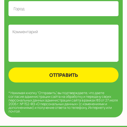
Программирование с Arduino Uno (для
детей от 7 лет
* Нажимая кнопку "Отправить", вы подтверждаете, что даете
согласие администрации сайта на обработку и передачу своих
персональных данных администрации сайта в рамках ФЗ от 27 июля
2006 г. № 152-ФЗ «О персональных данных» (с изменениями и
дополнениями) и получение ответа по телефону, Интернету или
почтой.