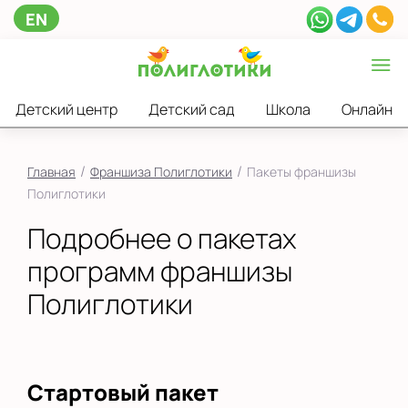
EN
Детский центр
Детский сад
Школа
Онлайн
/
/
Главная
Франшиза Полиглотики
Пакеты франшизы
Полиглотики
Подробнее о пакетах
программ франшизы
Полиглотики
Стартовый пакет