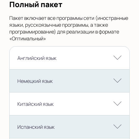
Полный пакет
Подготовка к школе на русском
Окружающий мир 1 уровень
Подготовка к школе на русском
Пакет включает все программы сети (иностранные
Окружающий мир 2 уровень
языки, русскоязычные программы, а также
программирование) для реализации в формате
«Оптимальный»
Подготовка к школе на русском Чтение и
письмо 1 уровень
Подготовка к школе на русском Чтение и
Английский язык
письмо 2 уровень
Немецкий язык
Подготовка к школе на русском
Математика 1 уровень
Подготовка к школе на русском
Математика 2 уровень
Китайский язык
Испанский язык