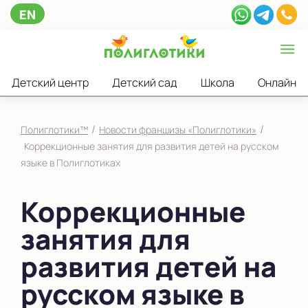
EN
Детский центр
Детский сад
Школа
Онлайн
/
/
Полиглотики™
Новости франшизы «Полиглотики»
Коррекционные занятия для развития детей на русском
языке в Полиглотиках
Коррекционные
занятия для
развития детей на
русском языке в