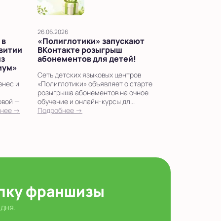
26.06.2026
 в
«Полиглотики» запускают
звитии
ВКонтакте розыгрыш
из
абонементов для детей!
иум»
Сеть детских языковых центров
знес и
«Полиглотики» объявляет о старте
розыгрыша абонементов на очное
овой —
обучение и онлайн-курсы дл...
нее →
Подробнее →
упку франшизы
 дня.