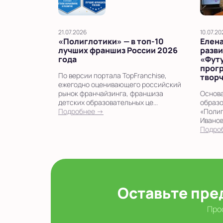
21.07.2026
10.07.20
«Полиглотики» — в топ‑10
Елена
лучших франшиз России 2026
разви
года
«Фут
прог
По версии портала TopFranchise,
твор
ежегодно оценивающего российский
рынок франчайзинга, франшиза
Основа
детских образовательных це...
образо
Подробнее →
«Полиг
Иванов
Подро
Оставьте пре
Прос