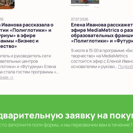
26
07.07.2026
 Иванова рассказала о
Елена Иванова расскажет
тии «Полиглотики» и
эфире MediaMetrics о ра
уриум» в эфире
образовательных франш
раммы «Бизнес и
«Полиглотики» и «Футур
чество»
9 июля в 15:00 в программе «Би
тель и руководитель сети
творчество» на MediaMetrics
вательных центров
состоится эфир с Еленой Иван
лотики» и «Футуриум» Елена
основателем и руково...
Подроб
а стала гостем программы «...
бнее →
дварительную заявку на пок
то заполните поля формы, и мы перезвоним вам в течение 1