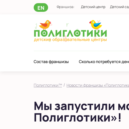
EN
Франшиза:
Детский центр
Детский са
Состав франшизы
Сколько потребуется ден
/
Полиглотики™
Новости франшизы «Полиглотик
Мы запустили м
Полиглотики»!