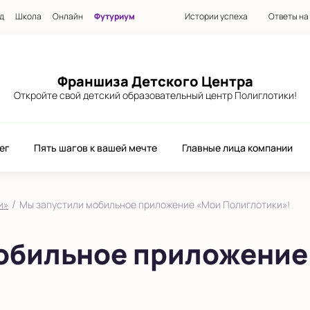
д
Школа
Онлайн
Футуриум
Истории успеха
Ответы на
Франшиза Детского Центра
Откройте свой детский образовательный центр Полиглотики!
ег
Пять шагов к вашей мечте
Главные лица компании
/
и»
Мы запустили мобильное приложение «Мои Полиглотики»!
обильное приложение