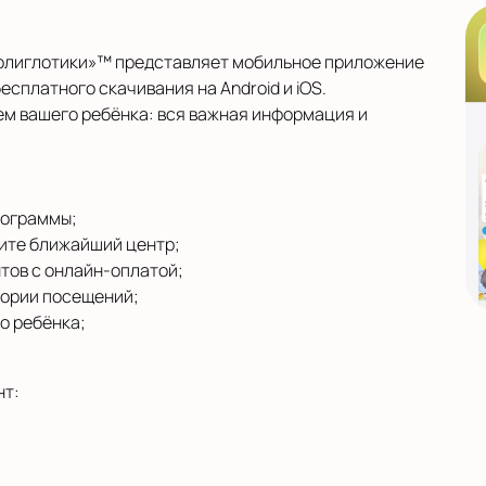
Полиглотики»™ представляет мобильное приложение
есплатного скачивания на Android и iOS.
м вашего ребёнка: вся важная информация и
рограммы;
ите ближайший центр;
тов с онлайн‑оплатой;
тории посещений;
о ребёнка;
нт: