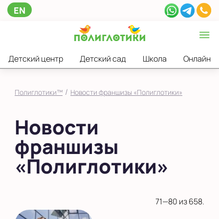
EN
Детский центр
Детский сад
Школа
Онлайн
/
Полиглотики™
Новости франшизы «Полиглотики»
Новости
франшизы
«Полиглотики»
71—80 из 658.