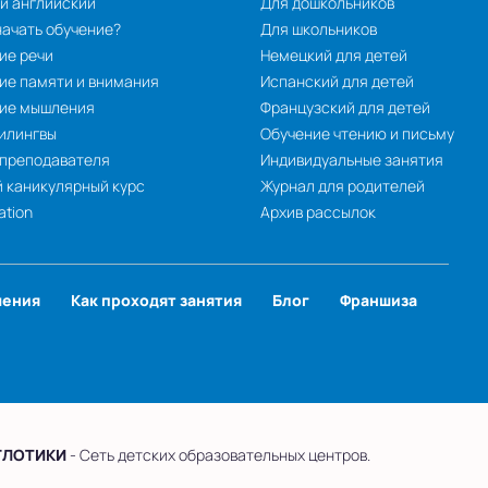
й английский
Для дошкольников
начать обучение?
Для школьников
ие речи
Немецкий для детей
ие памяти и внимания
Испанский для детей
тие мышления
Французский для детей
илингвы
Обучение чтению и письму
 преподавателя
Индивидуальные занятия
 каникулярный курс
Журнал для родителей
ation
Архив рассылок
чения
Как проходят занятия
Блог
Франшиза
ГЛОТИКИ
- Сеть детских образовательных центров.