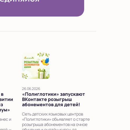
26.06.2026
 в
«Полиглотики» запускают
звитии
ВКонтакте розыгрыш
из
абонементов для детей!
иум»
Сеть детских языковых центров
знес и
«Полиглотики» объявляет о старте
розыгрыша абонементов на очное
овой —
обучение и онлайн-курсы дл...