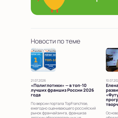
Новости по теме
21.07.2026
10.07.20
«Полиглотики» — в топ‑10
Елена
лучших франшиз России 2026
разви
года
«Фут
прог
По версии портала TopFranchise,
твор
ежегодно оценивающего российский
рынок франчайзинга, франшиза
Основа
детских образовательных це...
образо