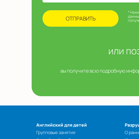
* Наж
данны
получ
или по
вы получите всю подробную инфор
Английский для детей
Разру
Групповые занятия
О ранн