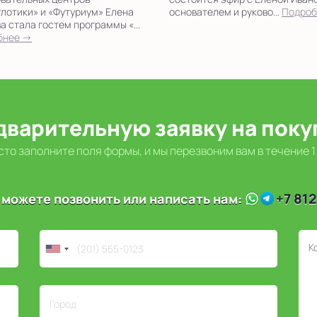
лотики» и «Футуриум» Елена
основателем и руково...
Подроб
а стала гостем программы «...
бнее →
дварительную заявку на пок
то заполните поля формы, и мы перезвоним вам в течение 1
+7 812
 можете позвонить или написать нам: