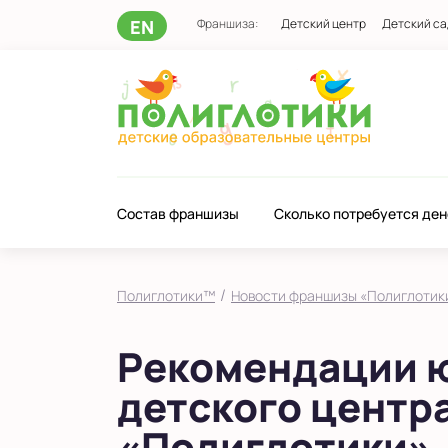
EN
Франшиза:
Детский центр
Детский са
Состав франшизы
Сколько потребуется ден
/
Полиглотики™
Новости франшизы «Полиглотик
Рекомендации ю
детского центра
«Полиглотики»