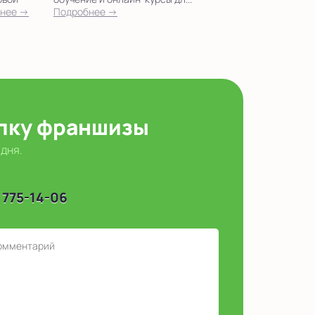
нее →
Подробнее →
упку франшизы
 дня.
 775-14-06