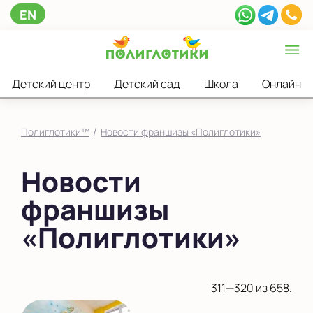
EN
Детский центр
Детский сад
Школа
Онлайн
/
Полиглотики™
Новости франшизы «Полиглотики»
Новости
франшизы
«Полиглотики»
311—320 из 658.