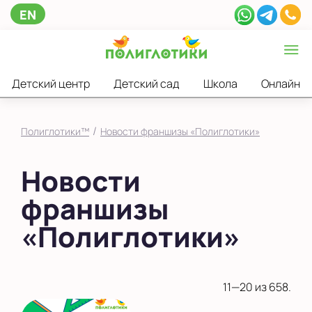
EN
Детский центр
Детский сад
Школа
Онлайн
/
Полиглотики™
Новости франшизы «Полиглотики»
Новости
франшизы
«Полиглотики»
11—20 из 658.