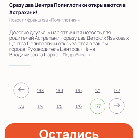
Сразу два Центра Полиглотики открываются в
Астрахани!
Новости франшизы «Полиглотики»
Дорогие друзья, у нас отличная новость для
родителей Астрахани - сразу два Детских Языковых
Центра Полиглотики открываются в вашем
городе. Руководитель Центров - Нина
Владимировна Пархо...
Подробнее →
←
168
169
170
171
172
→
173
174
175
176
177
Остались